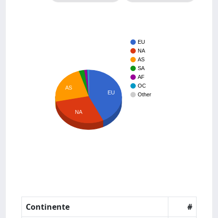
EU
NA
AS
SA
AF
OC
AS
EU
Other
NA
Continente
#