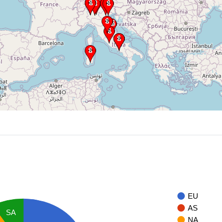
EU
AS
SA
NA