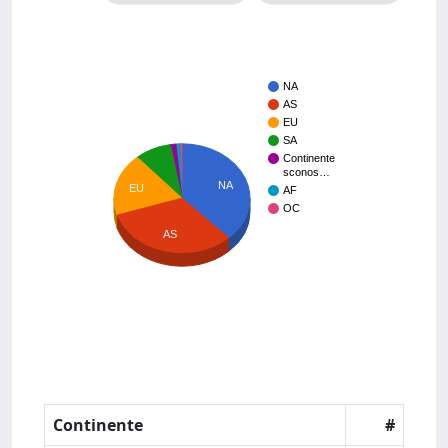
NA
AS
EU
SA
Continente
sconos…
NA
EU
AF
OC
AS
Continente
#