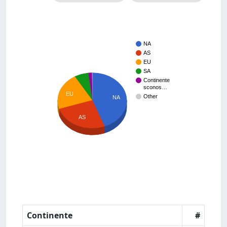
NA
AS
EU
SA
Continente
sconos…
EU
Other
NA
AS
Continente
#