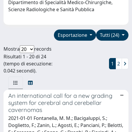
Dipartimento di Specialità Medico-Chirurgiche,
Scienze Radiologiche e Sanità Pubblica
Esportazione
Tutti (24)
Mostra
records
Risultati 1 - 20 di 24
(tempo di esecuzione:
1
2
0.042 secondi).
An international call for a new grading
system for cerebral and cerebellar
cavernomas
2021-01-01 Fontanella, M. M.; Bacigaluppi, S.;
Doglietto, F.; Zanin, L.; Agosti, E.; Panciani, P.; Belotti,