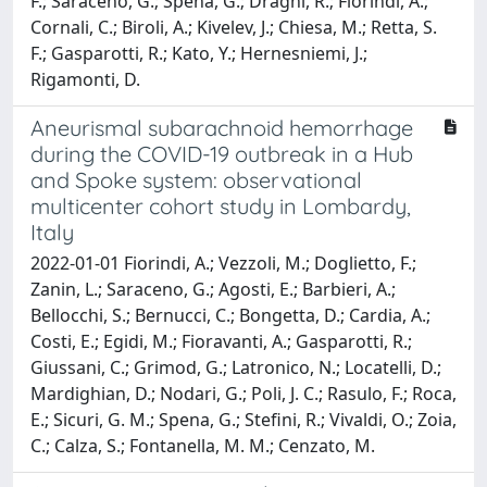
F.; Saraceno, G.; Spena, G.; Draghi, R.; Fiorindi, A.;
Cornali, C.; Biroli, A.; Kivelev, J.; Chiesa, M.; Retta, S.
F.; Gasparotti, R.; Kato, Y.; Hernesniemi, J.;
Rigamonti, D.
Aneurismal subarachnoid hemorrhage
during the COVID-19 outbreak in a Hub
and Spoke system: observational
multicenter cohort study in Lombardy,
Italy
2022-01-01 Fiorindi, A.; Vezzoli, M.; Doglietto, F.;
Zanin, L.; Saraceno, G.; Agosti, E.; Barbieri, A.;
Bellocchi, S.; Bernucci, C.; Bongetta, D.; Cardia, A.;
Costi, E.; Egidi, M.; Fioravanti, A.; Gasparotti, R.;
Giussani, C.; Grimod, G.; Latronico, N.; Locatelli, D.;
Mardighian, D.; Nodari, G.; Poli, J. C.; Rasulo, F.; Roca,
E.; Sicuri, G. M.; Spena, G.; Stefini, R.; Vivaldi, O.; Zoia,
C.; Calza, S.; Fontanella, M. M.; Cenzato, M.