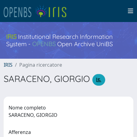
IRIS
Institutional Research Information
System -
OPENBS
Open Archive UniBS
IRIS
Pagina ricercatore
SARACENO, GIORGIO
Nome completo
SARACENO, GIORGIO
Afferenza