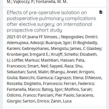
M.; Vajkoczy, P.; Fontanella, M. M.
Effects of pre-operative isolation on
postoperative pulmonary complications
after elective surgery: an international
prospective cohort study
2021-01-01 Joana FF Simoes, ; Nepogodiev, Dmitri;
Ademuyiwa, Adesoji; Buarque, Igor; El-Boghdadly,
Kariem; Gebreyohanes, Mengistu; James, C Glasbey;
Kronberger, Irmgard E.; Kruijff, Schelto; Elizabeth,
Li; Löffler, Markus; Mashbari, Hassan; Pata,
Francesco; Smart, Neil; Sayyed, Raza; Shu,
Sebastian; Sund, Malin; Bhangu, Aneel; Arrigoni,
Giulia; Baiocchi, Gianluca; Cagnazzi, Elena; D’Alessio,
Rossella; Doglietto, Francesco; Ferrari, Federico;
Fontanella, Marco; Batog, Igor; Molfino, Sarah;
Odicino, Franco; Panciani, Pier Paolo; Saraceno,
Giorgio; Sartori, Enrico; Zanin, Luca