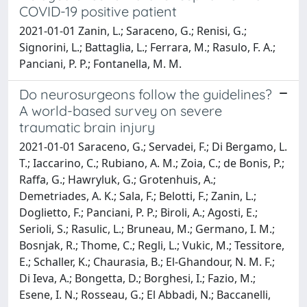
COVID-19 positive patient
2021-01-01 Zanin, L.; Saraceno, G.; Renisi, G.;
Signorini, L.; Battaglia, L.; Ferrara, M.; Rasulo, F. A.;
Panciani, P. P.; Fontanella, M. M.
Do neurosurgeons follow the guidelines?
A world-based survey on severe
traumatic brain injury
2021-01-01 Saraceno, G.; Servadei, F.; Di Bergamo, L.
T.; Iaccarino, C.; Rubiano, A. M.; Zoia, C.; de Bonis, P.;
Raffa, G.; Hawryluk, G.; Grotenhuis, A.;
Demetriades, A. K.; Sala, F.; Belotti, F.; Zanin, L.;
Doglietto, F.; Panciani, P. P.; Biroli, A.; Agosti, E.;
Serioli, S.; Rasulic, L.; Bruneau, M.; Germano, I. M.;
Bosnjak, R.; Thome, C.; Regli, L.; Vukic, M.; Tessitore,
E.; Schaller, K.; Chaurasia, B.; El-Ghandour, N. M. F.;
Di Ieva, A.; Bongetta, D.; Borghesi, I.; Fazio, M.;
Esene, I. N.; Rosseau, G.; El Abbadi, N.; Baccanelli,