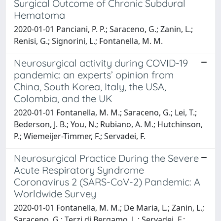
Surgical Outcome of Chronic Subdural
Hematoma
2020-01-01 Panciani, P. P.; Saraceno, G.; Zanin, L.;
Renisi, G.; Signorini, L.; Fontanella, M. M.
Neurosurgical activity during COVID-19
pandemic: an experts’ opinion from
China, South Korea, Italy, the USA,
Colombia, and the UK
2020-01-01 Fontanella, M. M.; Saraceno, G.; Lei, T.;
Bederson, J. B.; You, N.; Rubiano, A. M.; Hutchinson,
P.; Wiemeijer-Timmer, F.; Servadei, F.
Neurosurgical Practice During the Severe
Acute Respiratory Syndrome
Coronavirus 2 (SARS-CoV-2) Pandemic: A
Worldwide Survey
2020-01-01 Fontanella, M. M.; De Maria, L.; Zanin, L.;
Saraceno, G.; Terzi di Bergamo, L.; Servadei, F.;