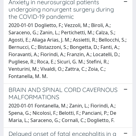
Anxiety in neurosurgical patients
undergoing nonurgent surgery during
the COVID-19 pandemic
2020-01-01 Doglietto, F.; Vezzoli, M.; Biroli, A.;
Saraceno, G.; Zanin, L.; Pertichetti, M.; Calza, S.;
Agosti, E.; Aliaga Arias, J. M.; Assietti, R.; Bellocchi, S.;
Bernucci, C.; Bistazzoni, S.; Bongetta, D.; Fanti, A.;
Fioravanti, A.; Fiorindi, A.; Franzin, A.; Locatelli, D.;
Pugliese, R.; Roca, E.; Sicuri, G. M.; Stefini, R.;
Venturini, M.; Vivaldi, O.; Zattra, C.; Zoia, C.;
Fontanella, M. M.
BRAIN AND SPINAL CORD CAVERNOUS
MALFORMATIONS
2020-01-01 Fontanella, M.; Zanin, L.; Fiorindi, A.;
Spena, G.; Nicolosi, F.; Belotti, F.; Panciani, P.; De
Maria, L.; Saraceno, G.; Cornali, C.; Doglietto, F.
Delayed onset of fatal encephalitis in a