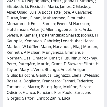
2021-01-01 Nepogodiev, Dmitri; Joana FF Simoes, ;
Elizabeth, Li; Picciochi, Maria; James, C Glasbey;
Alser, Osaid; Luis, A Boccalatte; Jose, A Calvache;
Duran, Irani; Elhadi, Muhammed; Elmujtaba,
Mohammed; Emile, Sameh; Ewen, M Harrison;
Hutchinson, Peter; JC Allen Ingabire, ; Isik, Arda;
Sivesh, K Kamarajah; Karandikar, Sharad; Joonas, H
Kauppila; Kembuan, Gabriele; Lederhuber, Hans;
Markus, W Löffler; Mann, Harvinder; Ella, J Marson;
Kenneth, A Mclean; Munyaneza, Emmanuel;
Norman, Lisa; Omar, M Omar; Pius, Riinu; Pockney,
Peter; Rutegård, Martin; Grant, D Stewart; Elliott, H
Taylor; Mary, L Venn; Bhangu, Aneel; Arrigoni,
Giulia; Baiocchi, Gianluca; Cagnazzi, Elena; D’Alessio,
Rossella; Doglietto, Francesco; Ferrari, Federico;
Fontanella, Marco; Batog, Igor; Molfino, Sarah;
Odicino, Franco; Panciani, Pier Paolo; Saraceno,
Giorgio; Sartori, Enrico; Zanin, Luca