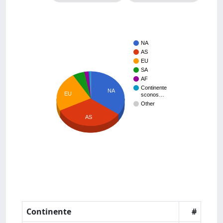
NA
AS
EU
SA
AF
Continente
NA
EU
sconos…
Other
AS
Continente
#