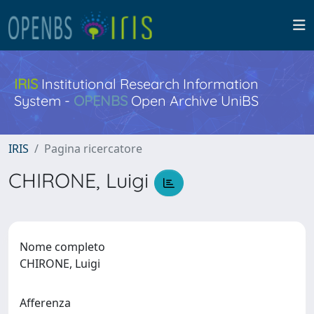
IRIS
Institutional Research Information
System -
OPENBS
Open Archive UniBS
IRIS
Pagina ricercatore
CHIRONE, Luigi
Nome completo
CHIRONE, Luigi
Afferenza