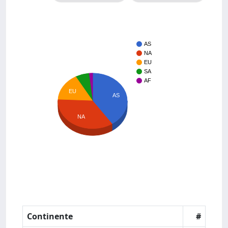
AS
NA
EU
SA
AF
EU
AS
NA
Continente
#