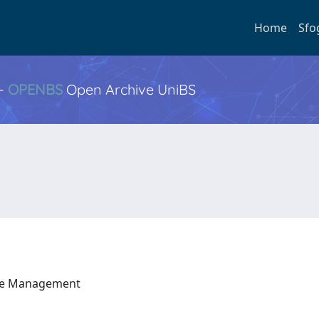
Home
Sfo
 -
OPENBS
Open Archive UniBS
a e Management