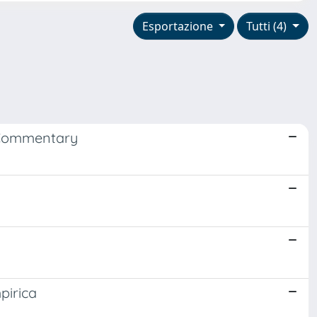
Esportazione
Tutti (4)
t Commentary
pirica