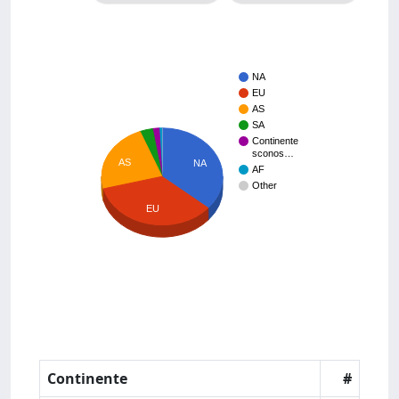
NA
EU
AS
SA
Continente
sconos…
AS
NA
AF
Other
EU
Continente
#