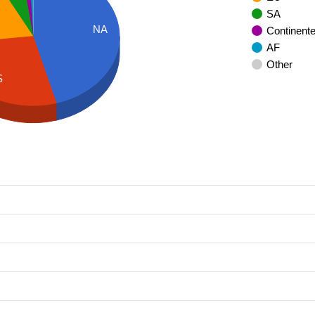
SA
NA
Continent
AF
Other
S