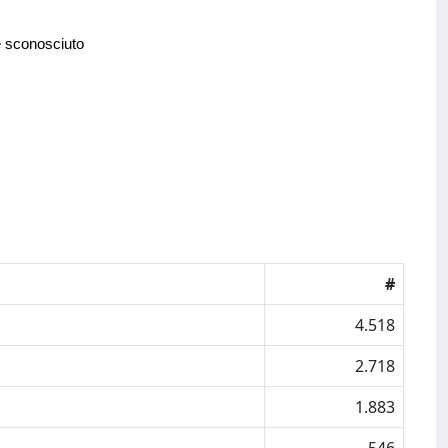
e sconosciuto
#
4.518
2.718
1.883