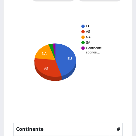
EU
AS
NA
SA
Continente
sconos…
NA
EU
AS
Continente
#