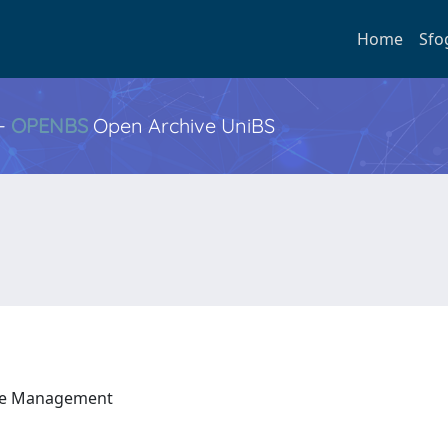
Home
Sfo
 -
OPENBS
Open Archive UniBS
a e Management