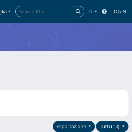
glia
IT
LOGIN
Esportazione
Tutti (13)