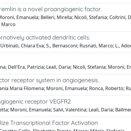
mlin is a novel proangiogenic factor.
oni, Emanuela; Belleri, Mirella; Nicoli, Stefania; Coltrini, Dan
a, Marco
natively activated dendritic cells.
rbinati, Chiara Eva; S., Bernasconi; Rusnati, Marco; L., Ador
; Dell'Era, Patrizia; Leali, Daria; Nicoli, Stefania; Moroni,
ctor receptor system in angiogenesis.
tefania Maria Filomena; Moroni, Emanuela; Ronca, Roberto; R
angiogenic receptor VEGFR2
etta; Moroni, Emanuela; Salvi, Valentina; Leali, Daria; Ballm
lize Transcriptional Factor Activation