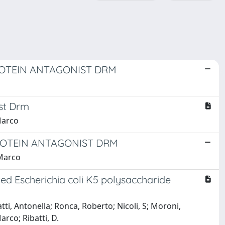
ROTEIN ANTAGONIST DRM
ist Drm
Marco
ROTEIN ANTAGONIST DRM
 Marco
ted Escherichia coli K5 polysaccharide
atti, Antonella; Ronca, Roberto; Nicoli, S; Moroni,
rco; Ribatti, D.