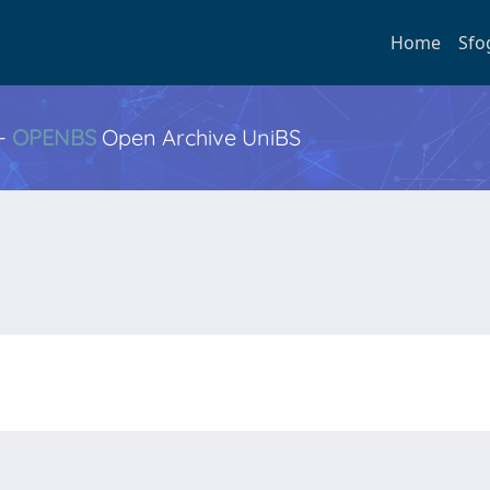
Home
Sfo
 -
OPENBS
Open Archive UniBS