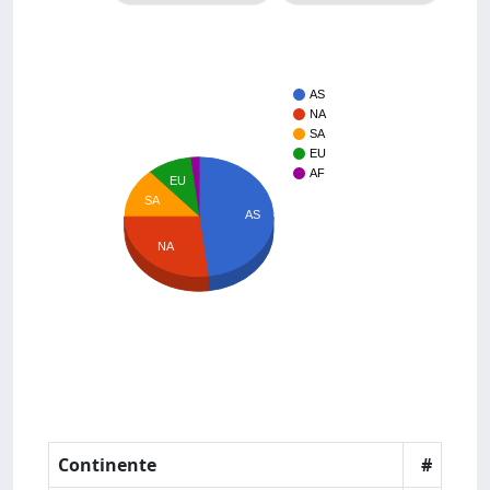
AS
NA
SA
EU
AF
EU
SA
AS
NA
Continente
#