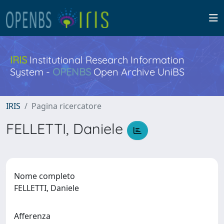
IRIS
Institutional Research Information
System -
OPENBS
Open Archive UniBS
IRIS
Pagina ricercatore
FELLETTI, Daniele
Nome completo
FELLETTI, Daniele
Afferenza