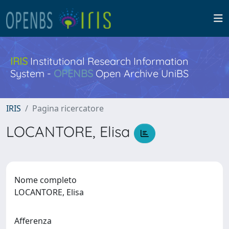
IRIS
Institutional Research Information
System -
OPENBS
Open Archive UniBS
IRIS
Pagina ricercatore
LOCANTORE, Elisa
Nome completo
LOCANTORE, Elisa
Afferenza