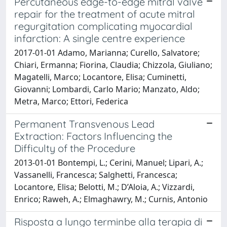
Percutaneous edge-to-edge mitral valve
repair for the treatment of acute mitral
regurgitation complicating myocardial
infarction: A single centre experience
2017-01-01 Adamo, Marianna; Curello, Salvatore;
Chiari, Ermanna; Fiorina, Claudia; Chizzola, Giuliano;
Magatelli, Marco; Locantore, Elisa; Cuminetti,
Giovanni; Lombardi, Carlo Mario; Manzato, Aldo;
Metra, Marco; Ettori, Federica
Permanent Transvenous Lead
Extraction: Factors Influencing the
Difficulty of the Procedure
2013-01-01 Bontempi, L.; Cerini, Manuel; Lipari, A.;
Vassanelli, Francesca; Salghetti, Francesca;
Locantore, Elisa; Belotti, M.; D’Aloia, A.; Vizzardi,
Enrico; Raweh, A.; Elmaghawry, M.; Curnis, Antonio
Risposta a lungo terminbe alla terapia di