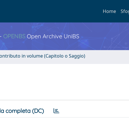
Home
Sfo
 -
OPENBS
Open Archive UniBS
ontributo in volume (Capitolo o Saggio)
a completa (DC)