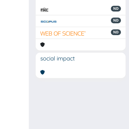
ND
ND
ND
social impact