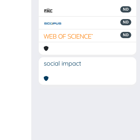
ND
ND
ND
social impact