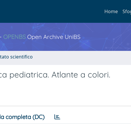
Home
Sfo
 -
OPENBS
Open Archive UniBS
tato scientifico
a pediatrica. Atlante a colori.
a completa (DC)