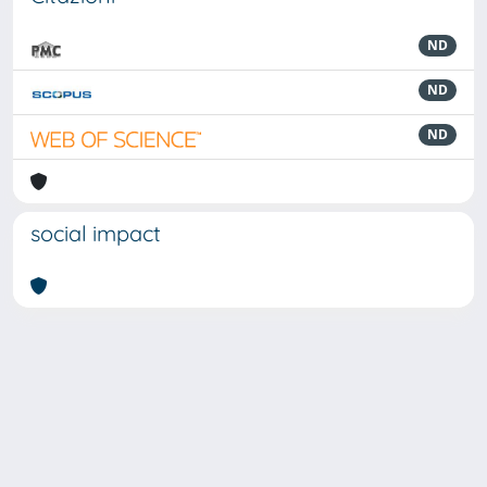
ND
ND
ND
social impact
Powered by
IRIS
-
about IRIS
-