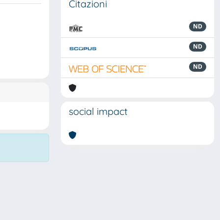
Citazioni
ND
ND
ND
social impact