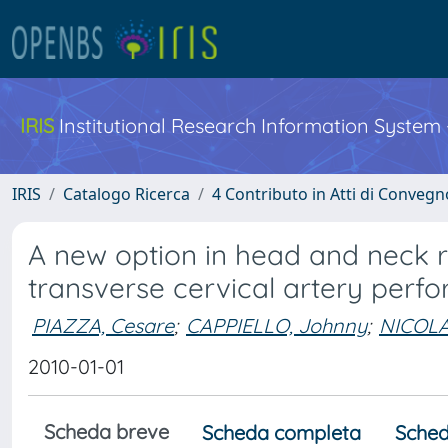
IRIS
Institutional Research Information System
IRIS
Catalogo Ricerca
4 Contributo in Atti di Conveg
A new option in head and neck re
transverse cervical artery perfo
PIAZZA, Cesare
;
CAPPIELLO, Johnny
;
NICOLAI
2010-01-01
Scheda breve
Scheda completa
Sched