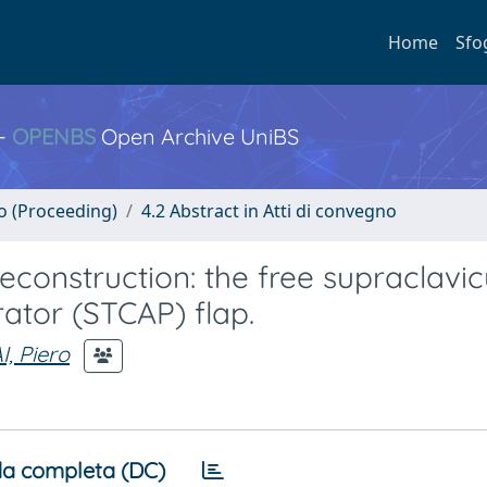
Home
Sfo
 -
OPENBS
Open Archive UniBS
no (Proceeding)
4.2 Abstract in Atti di convegno
construction: the free supraclavic
rator (STCAP) flap.
, Piero
a completa (DC)