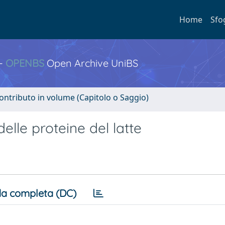
Home
Sfo
 -
OPENBS
Open Archive UniBS
ontributo in volume (Capitolo o Saggio)
delle proteine del latte
a completa (DC)