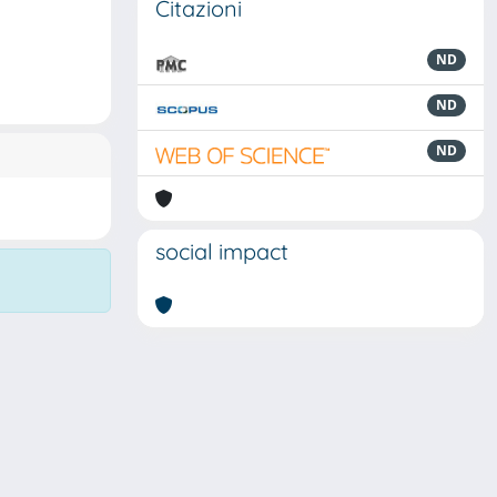
Citazioni
ND
ND
ND
social impact