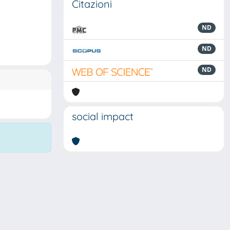
Citazioni
ND
ND
ND
social impact