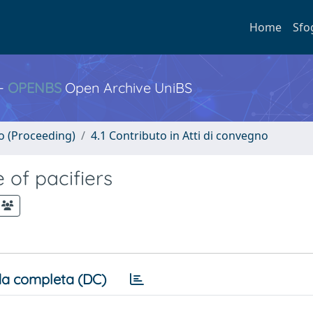
Home
Sfo
 -
OPENBS
Open Archive UniBS
no (Proceeding)
4.1 Contributo in Atti di convegno
 of pacifiers
a completa (DC)