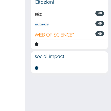
Citazioni
ND
ND
ND
social impact