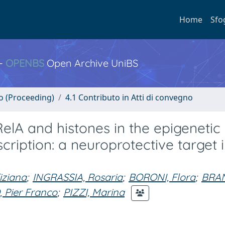
Home
Sfo
 -
OPENBS
Open Archive UniBS
no (Proceeding)
4.1 Contributo in Atti di convegno
lA and histones in the epigenetic
cription: a neuroprotective target 
iziana
;
INGRASSIA, Rosaria
;
BORONI, Flora
;
BRA
 Pier Franco
;
PIZZI, Marina