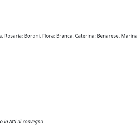
ia, Rosaria; Boroni, Flora; Branca, Caterina; Benarese, Marin
o in Atti di convegno