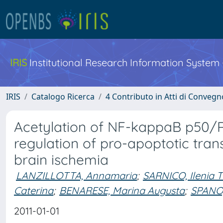
IRIS
Institutional Research Information System
IRIS
Catalogo Ricerca
4 Contributo in Atti di Conveg
Acetylation of NF-kappaB p50/Re
regulation of pro-apoptotic trans
brain ischemia
LANZILLOTTA, Annamaria
;
SARNICO, Ilenia T
Caterina
;
BENARESE, Marina Augusta
;
SPANO,
2011-01-01