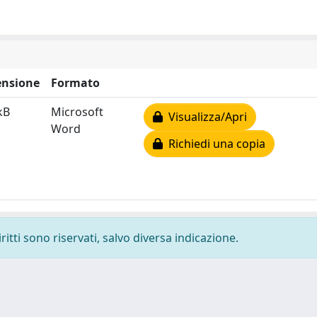
nsione
Formato
kB
Microsoft
Visualizza/Apri
Word
Richiedi una copia
ritti sono riservati, salvo diversa indicazione.