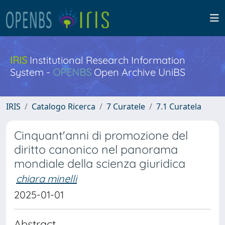
IRIS
Institutional Research Information
System -
OPENBS
Open Archive UniBS
IRIS
Catalogo Ricerca
7 Curatele
7.1 Curatela
Cinquant'anni di promozione del
diritto canonico nel panorama
mondiale della scienza giuridica
chiara minelli
2025-01-01
Abstract