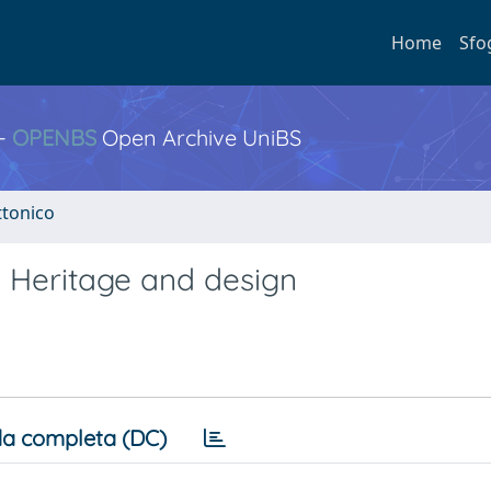
Home
Sfo
 -
OPENBS
Open Archive UniBS
ttonico
| Heritage and design
a completa (DC)