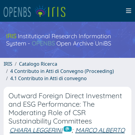
IRIS
Institutional Research Information
System -
OPENBS
Open Archive UniBS
IRIS
Catalogo Ricerca
4 Contributo in Atti di Convegno (Proceeding)
4.1 Contributo in Atti di convegno
Outward Foreign Direct Investment
and ESG Performance: The
Moderating Role of CSR
Sustainability Committees
CHIARA LEGGERINI
;
MARCO ALBERTO