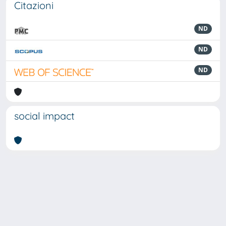
Citazioni
ND
ND
ND
social impact