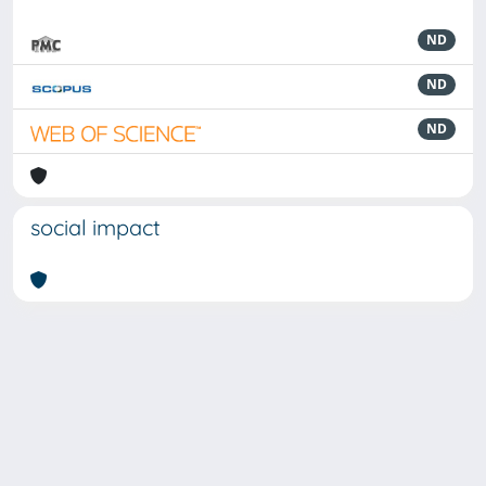
ND
ND
ND
social impact
Powered by
IRIS
-
about IRIS
-