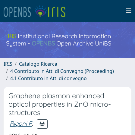
IRIS
Institutional Research Information
System -
OPENBS
Open Archive UniBS
IRIS
Catalogo Ricerca
4 Contributo in Atti di Convegno (Proceeding)
4.1 Contributo in Atti di convegno
Graphene plasmon enhanced
optical properties in ZnO micro-
structures
Rigoni F
;