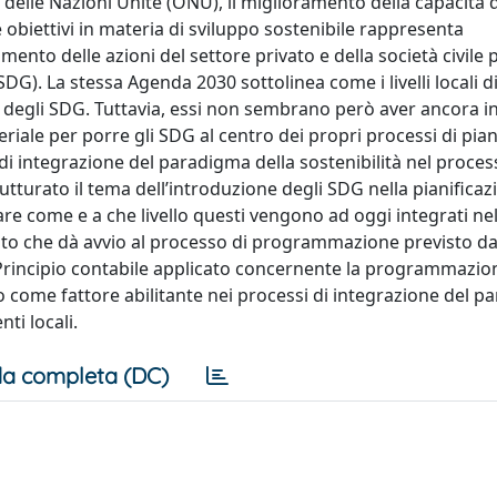
delle Nazioni Unite (ONU), il miglioramento della capacità d
obiettivi in materia di sviluppo sostenibile rappresenta
o delle azioni del settore privato e della società civile p
SDG). La stessa Agenda 2030 sottolinea come i livelli locali 
 degli SDG. Tuttavia, essi non sembrano però aver ancora i
riale per porre gli SDG al centro dei propri processi di pian
di integrazione del paradigma della sostenibilità nel proces
utturato il tema dell’introduzione degli SDG nella pianificaz
colare come e a che livello questi vengono ad oggi integrati ne
che dà avvio al processo di programmazione previsto dal
 Principio contabile applicato concernente la programmazion
lo come fattore abilitante nei processi di integrazione del 
nti locali.
a completa (DC)