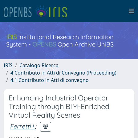
IRIS
Institutional Research Information
System -
OPENBS
Open Archive UniBS
IRIS
Catalogo Ricerca
4 Contributo in Atti di Convegno (Proceeding)
4.1 Contributo in Atti di convegno
Enhancing Industrial Operator
Training through BIM-Enriched
Virtual Reality Scenes
Ferretti I.
;