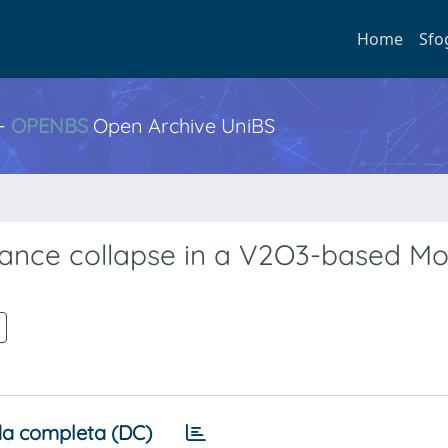
Home
Sfo
 -
OPENBS
Open Archive UniBS
stance collapse in a V2O3-based Mo
a completa (DC)