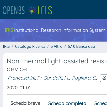
IRIS
Institutional Research Information System
IRIS
Catalogo Ricerca
5 Altro
5.10 Banca dati
Non-thermal light-assisted resi
device
Franceschini, P.
;
Gandolfi, M.
;
Pagliara, S.
;
2020-01-01
Scheda breve
Scheda completa
Sched