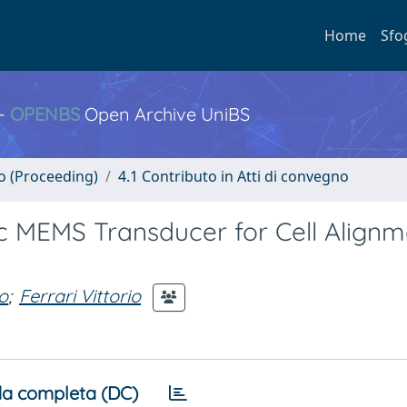
Home
Sfo
 -
OPENBS
Open Archive UniBS
no (Proceeding)
4.1 Contributo in Atti di convegno
ic MEMS Transducer for Cell Alignm
o
;
Ferrari Vittorio
a completa (DC)