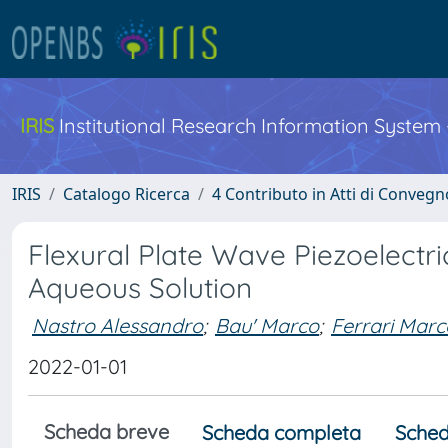
IRIS
Institutional Research Information System
IRIS
Catalogo Ricerca
4 Contributo in Atti di Conveg
Flexural Plate Wave Piezoelectr
Aqueous Solution
Nastro Alessandro
;
Bau' Marco
;
Ferrari Marc
2022-01-01
Scheda breve
Scheda completa
Sched