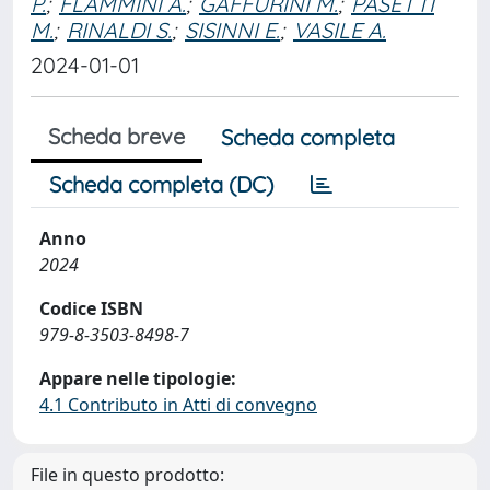
P.
;
FLAMMINI A.
;
GAFFURINI M.
;
PASETTI
M.
;
RINALDI S.
;
SISINNI E.
;
VASILE A.
2024-01-01
Scheda breve
Scheda completa
Scheda completa (DC)
Anno
2024
Codice ISBN
979-8-3503-8498-7
Appare nelle tipologie:
4.1 Contributo in Atti di convegno
File in questo prodotto: