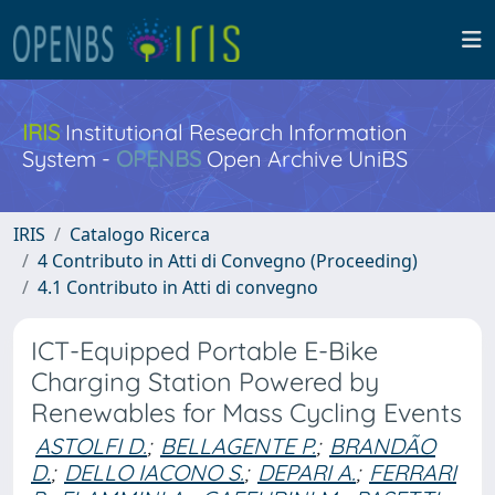
IRIS
Institutional Research Information
System -
OPENBS
Open Archive UniBS
IRIS
Catalogo Ricerca
4 Contributo in Atti di Convegno (Proceeding)
4.1 Contributo in Atti di convegno
ICT-Equipped Portable E-Bike
Charging Station Powered by
Renewables for Mass Cycling Events
ASTOLFI D.
;
BELLAGENTE P.
;
BRANDÃO
D.
;
DELLO IACONO S.
;
DEPARI A.
;
FERRARI