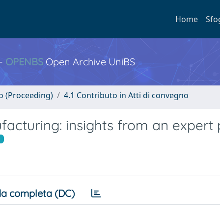
Home
Sfo
 -
OPENBS
Open Archive UniBS
no (Proceeding)
4.1 Contributo in Atti di convegno
facturing: insights from an expert
a completa (DC)