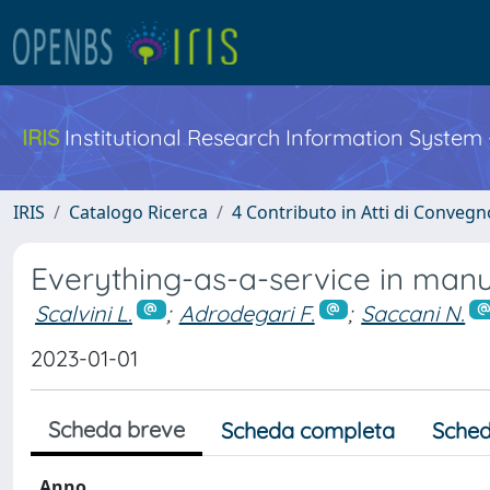
IRIS
Institutional Research Information System
IRIS
Catalogo Ricerca
4 Contributo in Atti di Conveg
Everything-as-a-service in manu
Scalvini L.
;
Adrodegari F.
;
Saccani N.
2023-01-01
Scheda breve
Scheda completa
Sched
Anno