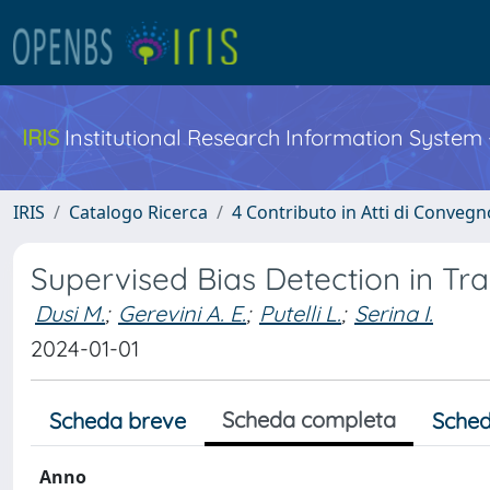
IRIS
Institutional Research Information System
IRIS
Catalogo Ricerca
4 Contributo in Atti di Conveg
Supervised Bias Detection in T
Dusi M.
;
Gerevini A. E.
;
Putelli L.
;
Serina I.
2024-01-01
Scheda completa
Scheda breve
Sched
Anno