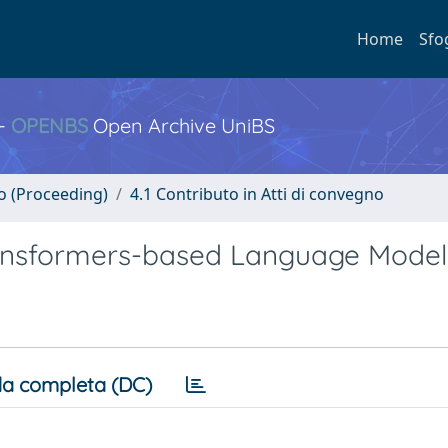
Home
Sfo
 -
OPENBS
Open Archive UniBS
no (Proceeding)
4.1 Contributo in Atti di convegno
ransformers-based Language Model
a completa (DC)