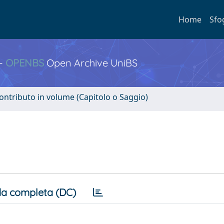
Home
Sfo
 -
OPENBS
Open Archive UniBS
ontributo in volume (Capitolo o Saggio)
a completa (DC)