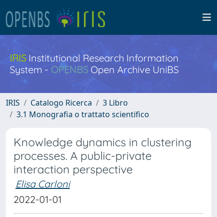
IRIS
Institutional Research Information
System -
OPENBS
Open Archive UniBS
IRIS
Catalogo Ricerca
3 Libro
3.1 Monografia o trattato scientifico
Knowledge dynamics in clustering
processes. A public-private
interaction perspective
Elisa Carloni
2022-01-01