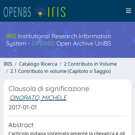
IRIS
Institutional Research Information
System -
OPENBS
Open Archive UniBS
IRIS
Catalogo Ricerca
2 Contributo in Volume
2.1 Contributo in volume (Capitolo o Saggio)
Clausola di significazione
ONORATO, MICHELE
2017-01-01
Abstract
L'articolo indaga sistematicamente la rilevanza e gli