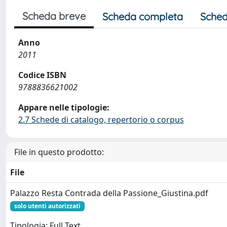
Scheda breve
Scheda completa
Sched
Anno
2011
Codice ISBN
9788836621002
Appare nelle tipologie:
2.7 Schede di catalogo, repertorio o corpus
File in questo prodotto:
File
Palazzo Resta Contrada della Passione_Giustina.pdf
solo utenti autorizzati
Tipologia: Full Text