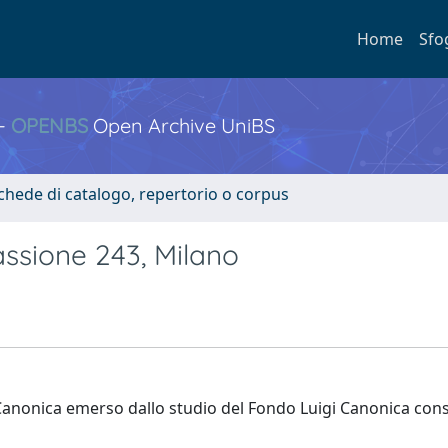
Home
Sfo
 -
OPENBS
Open Archive UniBS
Schede di catalogo, repertorio o corpus
assione 243, Milano
i Canonica emerso dallo studio del Fondo Luigi Canonica con