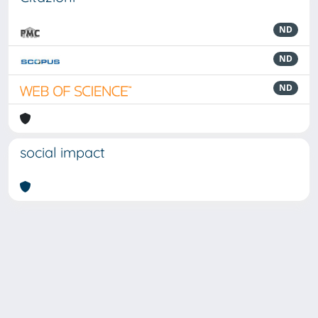
ND
ND
ND
social impact
Powered by
IRIS
-
about IRIS
-