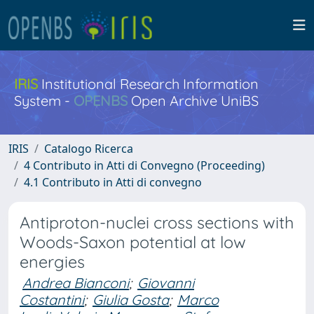
IRIS
Institutional Research Information
System -
OPENBS
Open Archive UniBS
IRIS
Catalogo Ricerca
4 Contributo in Atti di Convegno (Proceeding)
4.1 Contributo in Atti di convegno
Antiproton-nuclei cross sections with
Woods-Saxon potential at low
energies
Andrea Bianconi
;
Giovanni
Costantini
;
Giulia Gosta
;
Marco