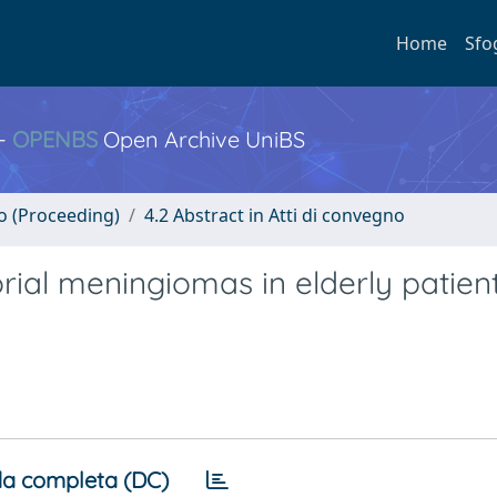
Home
Sfo
 -
OPENBS
Open Archive UniBS
no (Proceeding)
4.2 Abstract in Atti di convegno
rial meningiomas in elderly patient
a completa (DC)