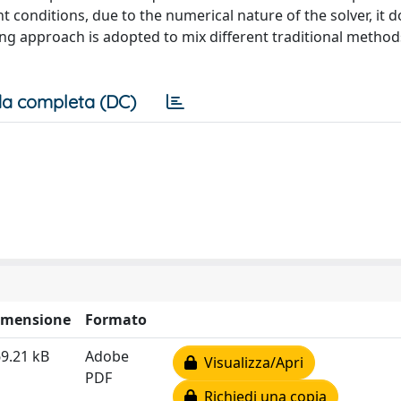
nt conditions, due to the numerical nature of the solver, it 
ng approach is adopted to mix different traditional method
a completa (DC)
imensione
Formato
9.21 kB
Adobe
Visualizza/Apri
PDF
Richiedi una copia