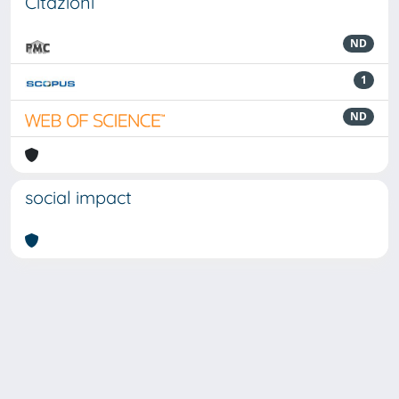
Citazioni
ND
1
ND
social impact
Powered by
IRIS
-
about IRIS
-