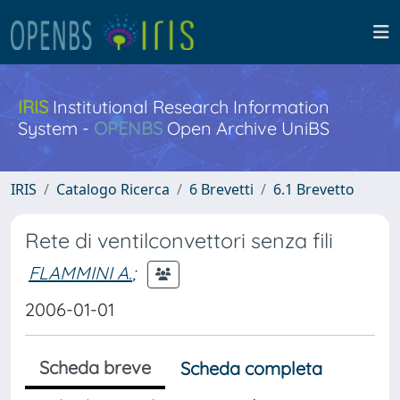
IRIS
Institutional Research Information
System -
OPENBS
Open Archive UniBS
IRIS
Catalogo Ricerca
6 Brevetti
6.1 Brevetto
Rete di ventilconvettori senza fili
FLAMMINI A.
;
2006-01-01
Scheda breve
Scheda completa