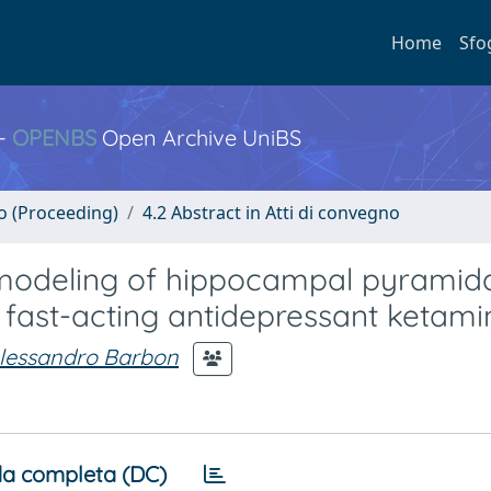
Home
Sfo
 -
OPENBS
Open Archive UniBS
no (Proceeding)
4.2 Abstract in Atti di convegno
remodeling of hippocampal pyramid
d fast-acting antidepressant ketami
lessandro Barbon
a completa (DC)