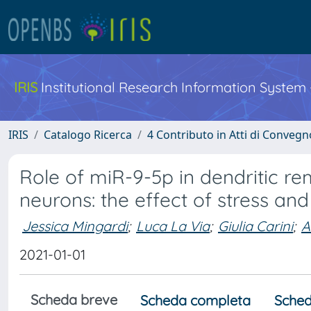
IRIS
Institutional Research Information System
IRIS
Catalogo Ricerca
4 Contributo in Atti di Conveg
Role of miR-9-5p in dendritic 
neurons: the effect of stress an
Jessica Mingardi
;
Luca La Via
;
Giulia Carini
;
A
2021-01-01
Scheda breve
Scheda completa
Sched