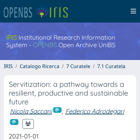
IRIS
Institutional Research Information
System -
OPENBS
Open Archive UniBS
IRIS
Catalogo Ricerca
7 Curatele
7.1 Curatela
Servitization: a pathway towards a
resilient, productive and sustainable
future
Nicola Saccani
;
Federico Adrodegari
2021-01-01