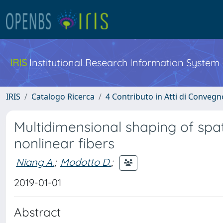
IRIS
Institutional Research Information System
IRIS
Catalogo Ricerca
4 Contributo in Atti di Conveg
Multidimensional shaping of sp
nonlinear fibers
Niang A.
;
Modotto D.
;
2019-01-01
Abstract