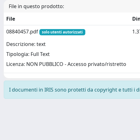
File in questo prodotto:
File
Di
08840457.pdf
1.
solo utenti autorizzati
Descrizione: text
Tipologia: Full Text
Licenza: NON PUBBLICO - Accesso privato/ristretto
I documenti in IRIS sono protetti da copyright e tutti i di
Powered by
IRIS
-
about IRIS
-
Utilizzo dei cookie