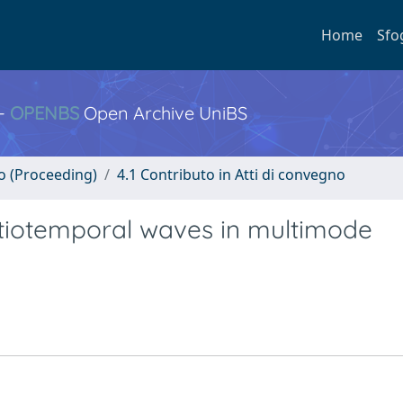
Home
Sfo
 -
OPENBS
Open Archive UniBS
no (Proceeding)
4.1 Contributo in Atti di convegno
atiotemporal waves in multimode