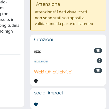
tio-
Attenzione
am
Attenzione! I dati visualizzati
g the
non sono stati sottoposti a
sults in
validazione da parte dell'ateneo
ongitudinal
nd high
Citazioni
ND
0
ND
social impact