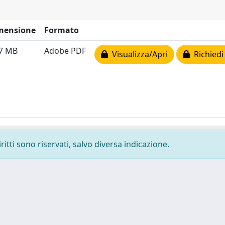
mensione
Formato
37 MB
Adobe PDF
Visualizza/Apri
Richiedi
ritti sono riservati, salvo diversa indicazione.
-
Privacy