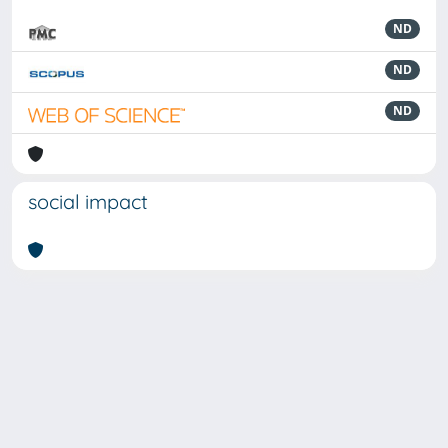
ND
ND
ND
social impact
Powered by
IRIS
-
about IRIS
-
Utilizzo dei cookie
-
Privacy
Copyright © 2026